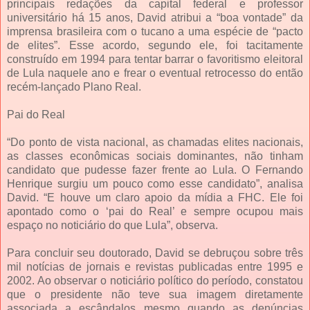
principais redações da capital federal e professor
universitário há 15 anos, David atribui a “boa vontade” da
imprensa brasileira com o tucano a uma espécie de “pacto
de elites”. Esse acordo, segundo ele, foi tacitamente
construído em 1994 para tentar barrar o favoritismo eleitoral
de Lula naquele ano e frear o eventual retrocesso do então
recém-lançado Plano Real.
Pai do Real
“Do ponto de vista nacional, as chamadas elites nacionais,
as classes econômicas sociais dominantes, não tinham
candidato que pudesse fazer frente ao Lula. O Fernando
Henrique surgiu um pouco como esse candidato”, analisa
David. “E houve um claro apoio da mídia a FHC. Ele foi
apontado como o ‘pai do Real’ e sempre ocupou mais
espaço no noticiário do que Lula”, observa.
Para concluir seu doutorado, David se debruçou sobre três
mil notícias de jornais e revistas publicadas entre 1995 e
2002. Ao observar o noticiário político do período, constatou
que o presidente não teve sua imagem diretamente
associada a escândalos mesmo quando as denúncias