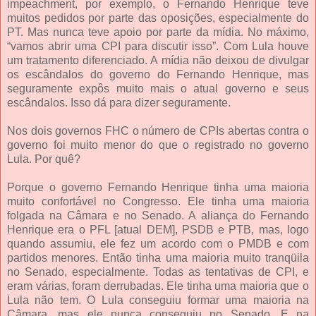
impeachment, por exemplo, o Fernando Henrique teve
muitos pedidos por parte das oposições, especialmente do
PT. Mas nunca teve apoio por parte da mídia. No máximo,
“vamos abrir uma CPI para discutir isso”. Com Lula houve
um tratamento diferenciado. A mídia não deixou de divulgar
os escândalos do governo do Fernando Henrique, mas
seguramente expôs muito mais o atual governo e seus
escândalos. Isso dá para dizer seguramente.
Nos dois governos FHC o número de CPIs abertas contra o
governo foi muito menor do que o registrado no governo
Lula. Por quê?
Porque o governo Fernando Henrique tinha uma maioria
muito confortável no Congresso. Ele tinha uma maioria
folgada na Câmara e no Senado. A aliança do Fernando
Henrique era o PFL [atual DEM], PSDB e PTB, mas, logo
quando assumiu, ele fez um acordo com o PMDB e com
partidos menores. Então tinha uma maioria muito tranqüila
no Senado, especialmente. Todas as tentativas de CPI, e
eram várias, foram derrubadas. Ele tinha uma maioria que o
Lula não tem. O Lula conseguiu formar uma maioria na
Câmara, mas ele nunca conseguiu no Senado. E na