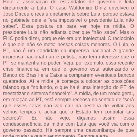
Hoje a associação de escândalos de governo é feita
diretamente a Lula. O caso Waldomiro Diniz envolveu o
José Dirceu e recaiu diretamente sobre Lula, porque estava
no gabinete dele e “era impossível o presidente Lula não
saber”. Essa postura dá para ver hoje na mídia. O
presidente Lula não adianta dizer que “não sabe”. Mas o
FHC podia dizer, porque ele era um intelectual. O raciocínio
é que ele não se metia nessas coisas menores. O Lula, o
PT, não é um candidato da imprensa nacional. A grande
imprensa nacional não é petista, não tem interesse que o
PT se mantenha no poder. Veja, por exemplo, essa recente
crise financeira, em que o governo está autorizando o
Banco do Brasil e a Caixa a comprarem eventuais bancos
quebrados. Aí a mídia já começa a colocar as oposições
falando que “no fundo, o que há é uma intenção do PT de
reestatizar o sistema financeiro”. A mídia, de um modo geral,
em relação ao PT, está sempre receosa no sentido de “será
que esses caras não vão cair na besteira de voltar aos
velhos tempos e achar que o Estado tem controlar tais
setores?”. Eu não vejo, digamos assim, essa
condescendência da mídia com Lula que você via com o
governo passado. Há sempre uma desconfiança de que
pode mudar a qualquer momento. Sempre alerta.