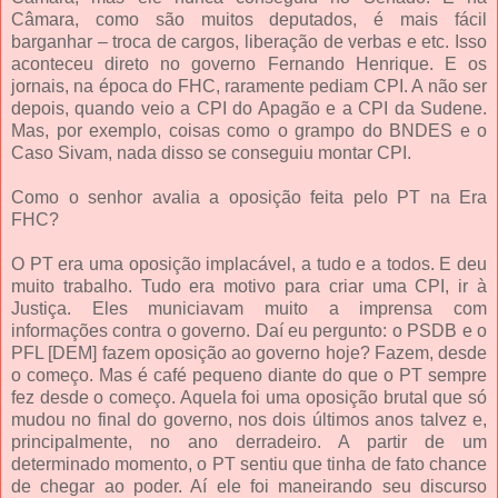
Câmara, como são muitos deputados, é mais fácil
barganhar – troca de cargos, liberação de verbas e etc. Isso
aconteceu direto no governo Fernando Henrique. E os
jornais, na época do FHC, raramente pediam CPI. A não ser
depois, quando veio a CPI do Apagão e a CPI da Sudene.
Mas, por exemplo, coisas como o grampo do BNDES e o
Caso Sivam, nada disso se conseguiu montar CPI.
Como o senhor avalia a oposição feita pelo PT na Era
FHC?
O PT era uma oposição implacável, a tudo e a todos. E deu
muito trabalho. Tudo era motivo para criar uma CPI, ir à
Justiça. Eles municiavam muito a imprensa com
informações contra o governo. Daí eu pergunto: o PSDB e o
PFL [DEM] fazem oposição ao governo hoje? Fazem, desde
o começo. Mas é café pequeno diante do que o PT sempre
fez desde o começo. Aquela foi uma oposição brutal que só
mudou no final do governo, nos dois últimos anos talvez e,
principalmente, no ano derradeiro. A partir de um
determinado momento, o PT sentiu que tinha de fato chance
de chegar ao poder. Aí ele foi maneirando seu discurso