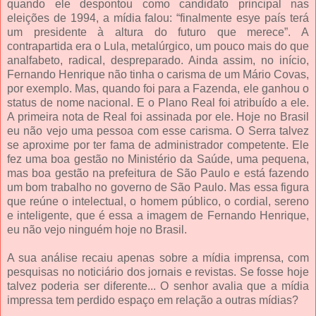
quando ele despontou como candidato principal nas
eleições de 1994, a mídia falou: “finalmente esye país terá
um presidente à altura do futuro que merece”. A
contrapartida era o Lula, metalúrgico, um pouco mais do que
analfabeto, radical, despreparado. Ainda assim, no início,
Fernando Henrique não tinha o carisma de um Mário Covas,
por exemplo. Mas, quando foi para a Fazenda, ele ganhou o
status de nome nacional. E o Plano Real foi atribuído a ele.
A primeira nota de Real foi assinada por ele. Hoje no Brasil
eu não vejo uma pessoa com esse carisma. O Serra talvez
se aproxime por ter fama de administrador competente. Ele
fez uma boa gestão no Ministério da Saúde, uma pequena,
mas boa gestão na prefeitura de São Paulo e está fazendo
um bom trabalho no governo de São Paulo. Mas essa figura
que reúne o intelectual, o homem público, o cordial, sereno
e inteligente, que é essa a imagem de Fernando Henrique,
eu não vejo ninguém hoje no Brasil.
A sua análise recaiu apenas sobre a mídia imprensa, com
pesquisas no noticiário dos jornais e revistas. Se fosse hoje
talvez poderia ser diferente... O senhor avalia que a mídia
impressa tem perdido espaço em relação a outras mídias?